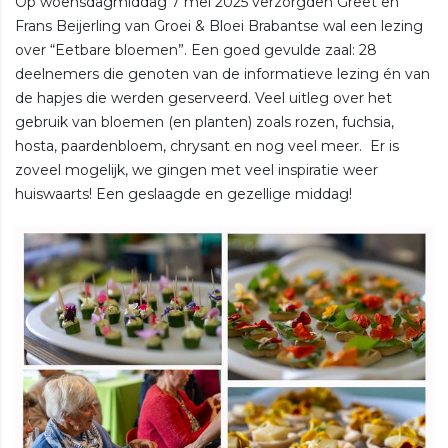
Op woensdagmiddag 7 mei 2025 verzorgden Greet en
Frans Beijerling van Groei & Bloei Brabantse wal een lezing
over “Eetbare bloemen”. Een goed gevulde zaal: 28
deelnemers die genoten van de informatieve lezing én van
de hapjes die werden geserveerd. Veel uitleg over het
gebruik van bloemen (en planten) zoals rozen, fuchsia,
hosta, paardenbloem, chrysant en nog veel meer. Er is
zoveel mogelijk, we gingen met veel inspiratie weer
huiswaarts! Een geslaagde en gezellige middag!