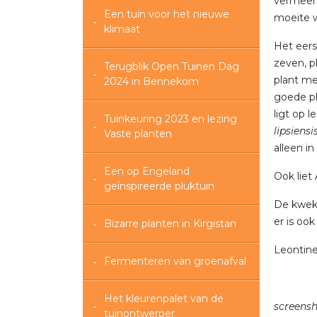
vermeerd
Een tuin voor het nieuwe
moeite w
klimaat
Het eers
zeven, p
Terugblik Open Tuinen Dag
plant me
2024 in Bennekom
goede pl
ligt op l
Tuinkeuring 2023 en lezing
lipsiensi
Vaste planten
alleen i
Een op Engeland
Ook liet
geïnspireerde pluktuin
De kweke
er is oo
Bizarre planten in Kirgistan
Leontin
Fermenteren van groenafval
Het kleurenpalet van de
screensh
tuinontwerper