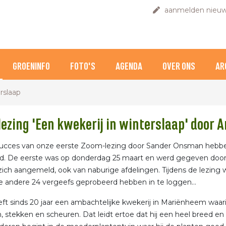
aanmelden nieuw
GROENINFO
FOTO'S
AGENDA
OVER ONS
AR
rslaap
ezing 'Een kwekerij in winterslaap' door 
succes van onze eerste Zoom-lezing door Sander Onsman hebb
d. De eerste was op donderdag 25 maart en werd gegeven door 
ich aangemeld, ook van naburige afdelingen. Tijdens de lezing
de andere 24 vergeefs geprobeerd hebben in te loggen…
eft sinds 20 jaar een ambachtelijke kwekerij in Mariënheem waar
n, stekken en scheuren. Dat leidt ertoe dat hij een heel breed e