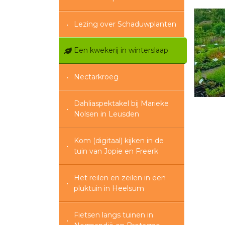
Lezing over Schaduwplanten
Een kwekerij in winterslaap
Nectarkroeg
Dahliaspektakel bij Marieke
Nolsen in Leusden
Kom (digitaal) kijken in de
tuin van Jopie en Freerk
Het reilen en zeilen in een
pluktuin in Heelsum
Fietsen langs tuinen in