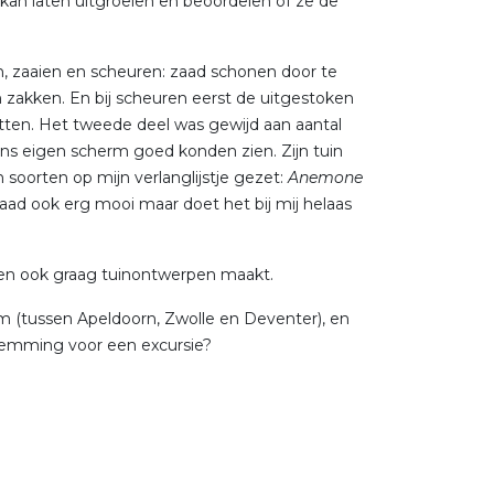
kan laten uitgroeien en beoordelen of ze de
en, zaaien en scheuren: zaad schonen door te
n zakken. En bij scheuren eerst de uitgestoken
itten. Het tweede deel was gewijd aan aantal
ons eigen scherm goed konden zien. Zijn tuin
jn soorten op mijn verlanglijstje gezet:
Anemone
ad ook erg mooi maar doet het bij mij helaas
j, en ook graag tuinontwerpen maakt.
 (tussen Apeldoorn, Zwolle en Deventer), en
temming voor een excursie?