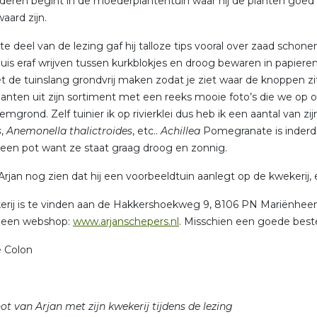
eren begint in de moederplantentuin waar hij de planten goed 
aard zijn.
te deel van de lezing gaf hij talloze tips vooral over zaad schon
luis eraf wrijven tussen kurkblokjes en droog bewaren in papiere
t de tuinslang grondvrij maken zodat je ziet waar de knoppen z
anten uit zijn sortiment met een reeks mooie foto’s die we op 
eemgrond. Zelf tuinier ik op rivierklei dus heb ik een aantal van zi
s
,
Anemonella thalictroides
, etc..
Achillea
Pomegranate is inderda
n een pot want ze staat graag droog en zonnig.
 Arjan nog zien dat hij een voorbeeldtuin aanlegt op de kwekeri
rij is te vinden aan de Hakkershoekweg 9, 8106 PN Mariënheem
k een webshop:
www.arjanschepers.nl
. Misschien een goede bes
e Colon
ot van Arjan met zijn kwekerij tijdens de lezing