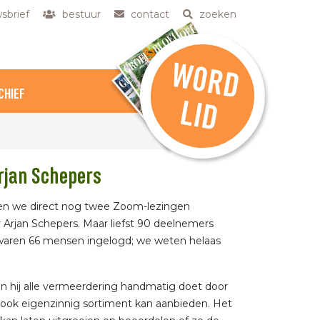
sbrief
bestuur
contact
zoeken
W
O
R
D
CHIEF
L
ID
Arjan Schepers
en we direct nog twee Zoom-lezingen
Arjan Schepers. Maar liefst 90 deelnemers
 waren 66 mensen ingelogd; we weten helaas
in hij alle vermeerdering handmatig doet door
n ook eigenzinnig sortiment kan aanbieden. Het