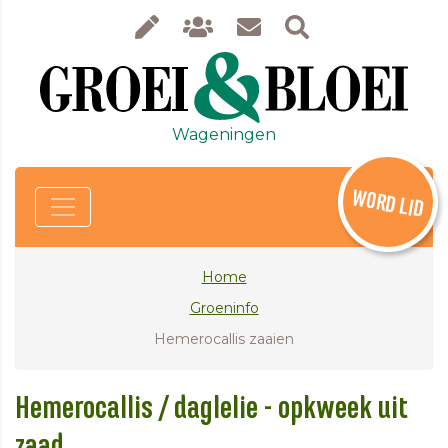
Wageningen
WORD LID
Home
Groeninfo
Hemerocallis zaaien
Hemerocallis / daglelie - opkweek uit
zaad