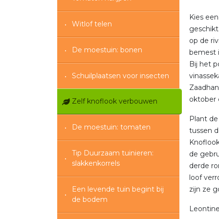
Kies een
Witlof telen
geschikt
op de ri
De moestuin: bonen
bemest i
Bij het 
Schuilplaatsen voor insecten
vinassek
Zaadhand
oktober 
Zelf knoflook verbouwen
Plant de
De moestuin: tomaten
tussen d
Knoflook
Tip Duurzaam tuinieren:
de gebru
slakkenkorrels
derde ron
loof ver
Een levende tuin begint bij
zijn ze 
de bodem
Leontin