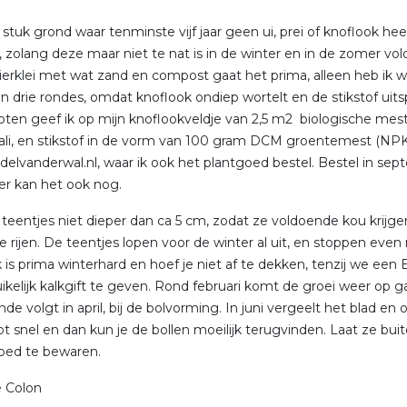
 stuk grond waar tenminste vijf jaar geen ui, prei of knoflook h
, zolang deze maar niet te nat is in de winter en in de zomer vol
vierklei met wat zand en compost gaat het prima, alleen heb ik wa
n drie rondes, omdat knoflook ondiep wortelt en de stikstof uits
poten geef ik op mijn knoflookveldje van 2,5 m2 biologische mes
ali, en stikstof in de vorm van 100 gram DCM groentemest (NPK 6
elvanderwal.nl, waar ik ook het plantgoed bestel. Bestel in sep
er kan het ook nog.
 teentjes niet dieper dan ca 5 cm, zodat ze voldoende kou krij
e rijen. De teentjes lopen voor de winter al uit, en stoppen ev
 is prima winterhard en hoef je niet af te dekken, tenzij we een E
ikelijk kalkgift te geven. Rond februari komt de groei weer op 
de volgt in april, bij de bolvorming. In juni vergeelt het blad en
rot snel en dan kun je de bollen moeilijk terugvinden. Laat ze bu
goed te bewaren.
e Colon