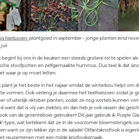
ng hierboven:
plantgoed in september - jonge planten eind nove
juli
 begint bij ons in de keuken een steeds grotere rol te spelen al
sche stoofpotten en zelfgemaakte hummus. Dus teel ik dat sinds ee
t waar je op moet letten.
 plant je het beste in het najaar omdat de winterkou helpt om d
 te vormen. Ook verleng je daarmee het teeltseizoen zodat je gro
r of uiterlijk oktober planten, zodat ze nog wortels kunnen vorm
d want dat is vrij van ziektes, en dan heb je ook rassen die gesc
look van de groenteboer gebruiken! Dit jaar gebruik ik Purple Gla
k’-type, wat betekent dat ze in de voorzomer bloemstengels vor
n want ze zijn lekker zijn in de salade! Olifantsknoflook is eig
met reuzentenen met een milde knoflooksmaak.