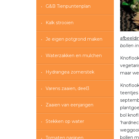
G&B Tienpuntenplan
Kalk strooien
afbeeldi
Je eigen potgrond maken
bollen in 
Waterzakken en mulchen
Knoflook
vegetari
Hydrangea zomerstek
maar wee
Knoflook
Varens zaaien, deel3
teentjes
septembe
Zaaien van eenjarigen
plantgoe
bol knof
Stekken op water
‘hardnec
weggooie
bollen 
Tomaten narijpen