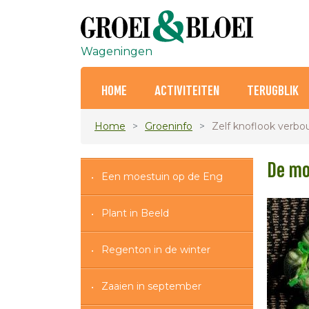
Wageningen
HOME
ACTIVITEITEN
TERUGBLIK
Home
Groeninfo
Zelf knoflook verb
De mo
Een moestuin op de Eng
Plant in Beeld
Regenton in de winter
Zaaien in september