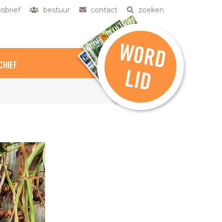
sbrief
bestuur
contact
zoeken
W
O
R
D
CHIEF
L
ID