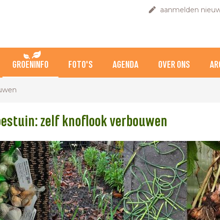
aanmelden nieuw
GROENINFO
FOTO'S
AGENDA
OVER ONS
AR
ouwen
estuin: zelf knoflook verbouwen