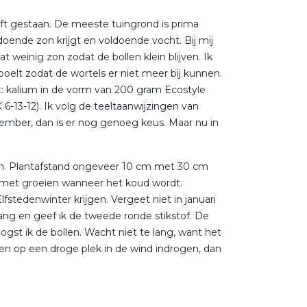
eeft gestaan. De meeste tuingrond is prima
doende zon krijgt en voldoende vocht. Bij mij
t weinig zon zodat de bollen klein blijven. Ik
poelt zodat de wortels er niet meer bij kunnen.
t: kalium in de vorm van 200 gram Ecostyle
-13-12). Ik volg de teeltaanwijzingen van
tember, dan is er nog genoeg keus. Maar nu in
gen. Plantafstand ongeveer 10 cm met 30 cm
en met groeien wanneer het koud wordt.
lfstedenwinter krijgen. Vergeet niet in januari
gang en geef ik de tweede ronde stikstof. De
 oogst ik de bollen. Wacht niet te lang, want het
iten op een droge plek in de wind indrogen, dan