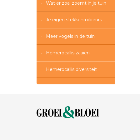
Wat er zoal zoemt in je tuin
Je eigen stekkenruilbeurs
Meer vogels in de tuin
Hemerocallis zaaien
Hemerocallis diversiteit