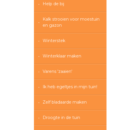
Help de bij
Kalk strooien voor moestuin
en gazon
Winterstek
Winterklaar maken
Varens 'zaaien'
Ik heb egeltjes in mijn tuin!
Zelf bladaarde maken
Droogte in de tuin